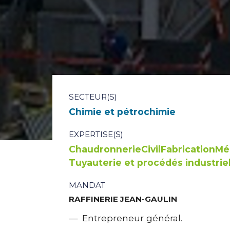
SECTEUR(S)
Chimie et pétrochimie
EXPERTISE(S)
Chaudronnerie
Civil
Fabrication
Méc
Tuyauterie et procédés industrie
MANDAT
RAFFINERIE JEAN-GAULIN
Entrepreneur général.