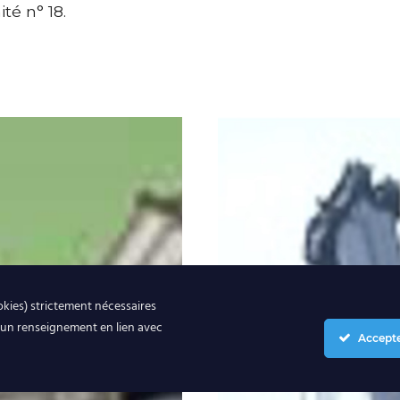
té n° 18.
okies) strictement nécessaires
cun renseignement en lien avec
Accepte