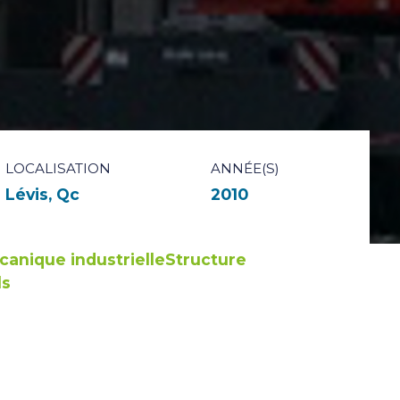
LOCALISATION
ANNÉE(S)
Lévis, Qc
2010
anique industrielle
Structure
ls