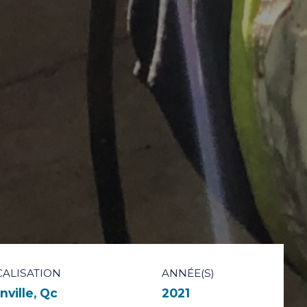
CALISATION
ANNÉE(S)
nville, Qc
2021