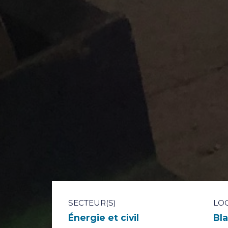
SECTEUR(S)
LO
Énergie et civil
Bla