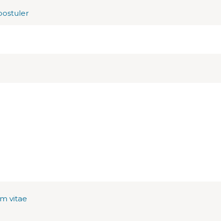
postuler
um vitae