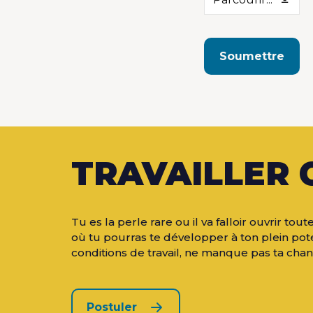
Soumettre
This
field
should
be
left
TRAVAILLER 
blank
Tu es la perle rare ou il va falloir ouvrir t
où tu pourras te développer à ton plein pot
conditions de travail, ne manque pas ta chanc
Postuler