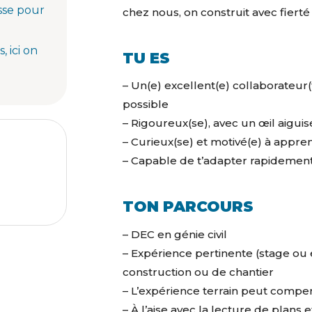
sse pour
chez nous, on construit avec fierté 
, ici on
TU ES
– Un(e) excellent(e) collaborateur(
possible
– Rigoureux(se), avec un œil aiguisé 
– Curieux(se) et motivé(e) à appren
– Capable de t’adapter rapidement 
TON PARCOURS
– DEC en génie civil
– Expérience pertinente (stage o
construction ou de chantier
– L’expérience terrain peut comp
– À l’aise avec la lecture de plans e