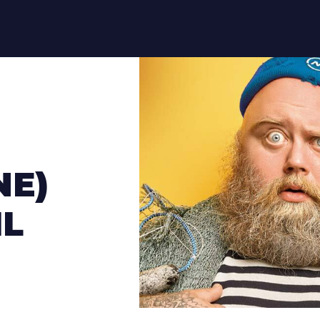
NE)
IL