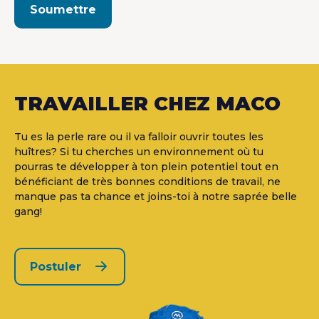
Soumettre
This
field
should
be
TRAVAILLER CHEZ MACO
left
blank
Tu es la perle rare ou il va falloir ouvrir toutes les
huîtres? Si tu cherches un environnement où tu
pourras te développer à ton plein potentiel tout en
bénéficiant de très bonnes conditions de travail, ne
manque pas ta chance et joins-toi à notre saprée belle
gang!
Postuler